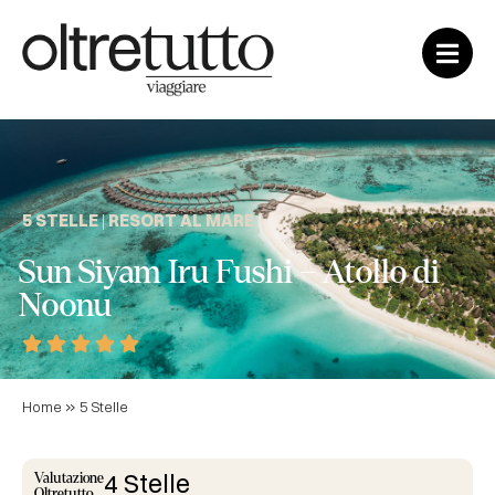
5 STELLE
|
RESORT AL MARE
Sun Siyam Iru Fushi – Atollo di
Noonu





»
Home
5 Stelle
4 Stelle
Valutazione
Oltretutto