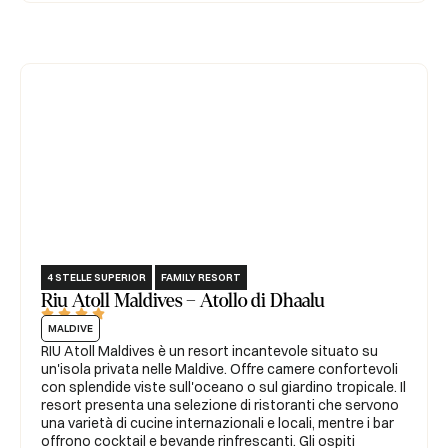
4 STELLE SUPERIOR
FAMILY RESORT
Riu Atoll Maldives – Atollo di Dhaalu





MALDIVE
RIU Atoll Maldives è un resort incantevole situato su
un'isola privata nelle Maldive. Offre camere confortevoli
con splendide viste sull'oceano o sul giardino tropicale. Il
resort presenta una selezione di ristoranti che servono
una varietà di cucine internazionali e locali, mentre i bar
offrono cocktail e bevande rinfrescanti. Gli ospiti