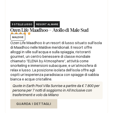
5 STELLE LUSSO
RESORT AL MARE
Ozen Life Maadhoo – Atollo di Male Sud





MALDIVE
Ozen Life Maadhoo è un resort di lusso situato sull'isola
di Maadhoo nelle Maldive meridionali. Il resort offre
alloggi in ville sull'acqua e sulla spiaggia, ristoranti
gourmet, un centro benessere di classe mondiale
chiamato "ELENA by Atmosphere", attività come
snorkeling e immersioni subacquee, e un'atmosfera di
relax e lusso. La posizione isolata dell'isola offre agli
ospiti un'esperienza paradisiaca con spiagge di sabbia
bianca e acque cristalline.
Quote in Earth Pool Villa Sunrise a partire da € 7.800 per
persona per 7 notti di soggiorno in All Inclusive con
trasferimenti e volo da Milano
GUARDA I DETTAGLI