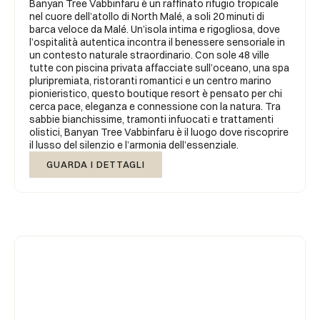
Banyan Tree Vabbinfaru è un raffinato rifugio tropicale
nel cuore dell’atollo di North Malé, a soli 20 minuti di
barca veloce da Malé. Un’isola intima e rigogliosa, dove
l’ospitalità autentica incontra il benessere sensoriale in
un contesto naturale straordinario. Con sole 48 ville
tutte con piscina privata affacciate sull’oceano, una spa
pluripremiata, ristoranti romantici e un centro marino
pionieristico, questo boutique resort è pensato per chi
cerca pace, eleganza e connessione con la natura. Tra
sabbie bianchissime, tramonti infuocati e trattamenti
olistici, Banyan Tree Vabbinfaru è il luogo dove riscoprire
il lusso del silenzio e l’armonia dell’essenziale.
GUARDA I DETTAGLI