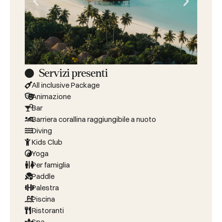
Servizi presenti
All inclusive Package
Animazione
Bar
Barriera corallina raggiungibile a nuoto
Diving
Kids Club
Yoga
Per famiglia
Paddle
Palestra
Piscina
Ristoranti
Spa