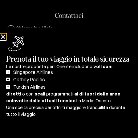
Contattaci
Chiama in ufficio:
+39.02.40136200
Scrivici a:
info@oltretuttoviaggiare.it
Prenota il tuo viaggio in totale sicurezza
Le nostre proposte per l’Oriente includono
voli con:
Sede operativa:
Singapore Airilines
Via Giovanni Da Procida 16, 20149, Milano
Cathay Pacific
Turkish Airlines
diretti
o con
scali
programmati
al di fuori delle aree
Condizioni generali di contratto
Polizza assicurativa
coinvolte dalle attuali tensioni
in Medio Oriente.
Modulo informazioni precontrattuali
Scheda tecnica
Una scelta precisa per offrirti maggiore tranquillità durante
tutto il viaggio.
® OT Travel & Hospitality Srl | P.IVA 10122590960
Privacy Policy
Cookie Policy
Mappa del sito
Consenso