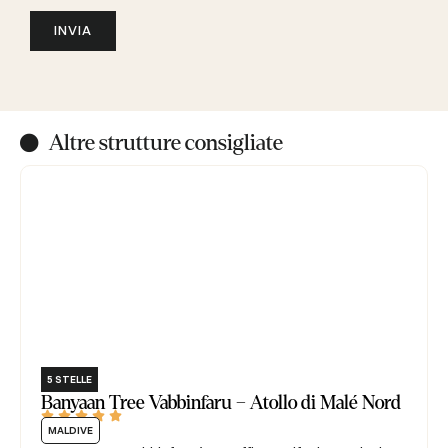
INVIA
Altre strutture consigliate
5 STELLE
Banyaan Tree Vabbinfaru – Atollo di Malé Nord





MALDIVE