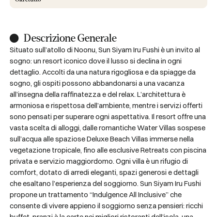
Descrizione Generale
Situato sull’atollo di Noonu, Sun Siyam Iru Fushi è un invito al
sogno: un resort iconico dove il lusso si declina in ogni
dettaglio. Accolti da una natura rigogliosa e da spiagge da
sogno, gli ospiti possono abbandonarsi a una vacanza
all’insegna della raffinatezza e del relax. L’architettura è
armoniosa e rispettosa dell’ambiente, mentre i servizi offerti
sono pensati per superare ogni aspettativa. Il resort offre una
vasta scelta di alloggi, dalle romantiche Water Villas sospese
sull’acqua alle spaziose Deluxe Beach Villas immerse nella
vegetazione tropicale, fino alle esclusive Retreats con piscina
privata e servizio maggiordomo. Ogni villa è un rifugio di
comfort, dotato di arredi eleganti, spazi generosi e dettagli
che esaltano l’esperienza del soggiorno. Sun Siyam Iru Fushi
propone un trattamento “Indulgence All Inclusive” che
consente di vivere appieno il soggiorno senza pensieri: ricchi
buffet, pranzi à la carte nei migliori ristoranti dell’isola, una